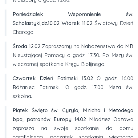
Poniedziałek
Wspomnienie św.
Scholastyki,dz.10.02
Wtorek
11.02
Światowy Dzień
Chorego.
Środa
12.02
Zapraszamy na Nabożeństwo do MB
Nieustającej Pomocy o godz. 17.30. Po Mszy św.
wieczornej spotkanie Kręgu Biblijnego.
Czwartek Dzień Fatimski 13.02
O godz. 16.00
Różaniec Fatimski. O godz. 17.00 Msza św.
szkolna.
Piątek Święto św. Cyryla, Mnicha i Metodego
bpa, patronów Europy 14.02
Młodzież Oazowa
zaprasza na swoje spotkanie do domu
parafialnego, początek spotkania wieczorną