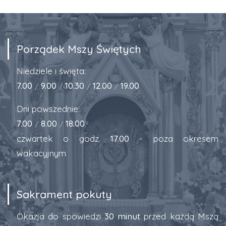
Porządek Mszy Świętych
Niedziele i święta:
7.00
9.00
10.30
12.00
19.00
/
/
/
/
Dni powszednie:
7.00
8.00
18.00
/
/
czwartek o godz.
17.00
- poza okresem
wakacyjnym
Sakrament pokuty
Okazja do spowiedzi
30 minut
przed każdą Mszą