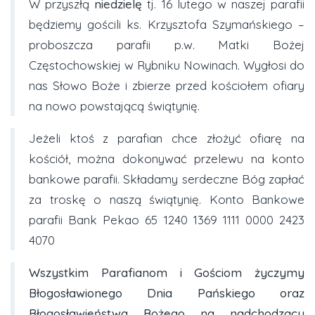
W przyszłą
niedzielę
tj. 16 lutego w naszej parafii
będziemy gościli ks. Krzysztofa Szymańskiego –
proboszcza parafii p.w. Matki Bożej
Częstochowskiej w Rybniku Nowinach. Wygłosi do
nas Słowo Boże i zbierze przed kościołem ofiary
na nowo powstającą świątynię.
Jeżeli ktoś z parafian chce złożyć ofiarę na
kościół, można dokonywać przelewu na konto
bankowe parafii. Składamy serdeczne Bóg zapłać
za troskę o naszą świątynię. Konto Bankowe
parafii Bank Pekao 65 1240 1369 1111 0000 2423
4070
Wszystkim Parafianom i Gościom życzymy
Błogosławionego Dnia Pańskiego oraz
Błogosławieństwa Bożego na nadchodzący