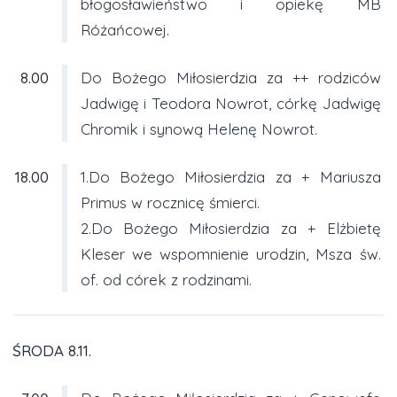
błogosławieństwo i opiekę MB
Różańcowej.
8.00
Do Bożego Miłosierdzia za ++ rodziców
Jadwigę i Teodora Nowrot, córkę Jadwigę
Chromik i synową Helenę Nowrot.
18.00
1.Do Bożego Miłosierdzia za + Mariusza
Primus w rocznicę śmierci.
2.Do Bożego Miłosierdzia za + Elżbietę
Kleser we wspomnienie urodzin, Msza św.
of. od córek z rodzinami.
ŚRODA 8.11.