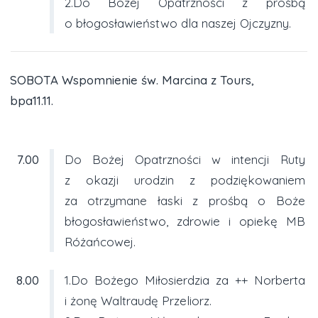
2.Do Bożej Opatrzności z prośbą
o błogosławieństwo dla naszej Ojczyzny.
SOBOTA Wspomnienie św. Marcina z Tours,
bpa11.11.
7.00
Do Bożej Opatrzności w intencji Ruty
z okazji urodzin z podziękowaniem
za otrzymane łaski z prośbą o Boże
błogosławieństwo, zdrowie i opiekę MB
Różańcowej.
8.00
1.Do Bożego Miłosierdzia za ++ Norberta
i żonę Waltraudę Przeliorz.