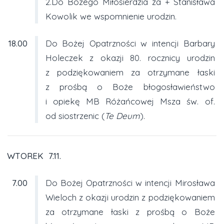
2.Do Bożego Miłosierdzia za + Stanisława
Kowolik we wspomnienie urodzin.
18.00
Do Bożej Opatrzności w intencji Barbary
Holeczek z okazji 80. rocznicy urodzin
z podziękowaniem za otrzymane łaski
z prośbą o Boże błogosławieństwo
i opiekę MB Różańcowej Msza św. of.
od siostrzenic (
Te Deum
).
WTOREK 7.11.
7.00
Do Bożej Opatrzności w intencji Mirosława
Wieloch z okazji urodzin z podziękowaniem
za otrzymane łaski z prośbą o Boże