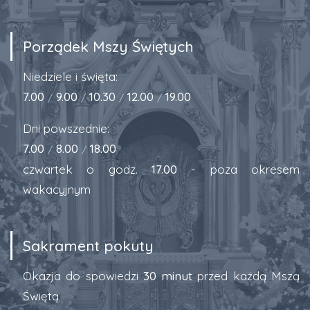
Porządek Mszy Świętych
Niedziele i święta:
7.00
9.00
10.30
12.00
19.00
/
/
/
/
Dni powszednie:
7.00
8.00
18.00
/
/
czwartek o godz.
17.00
- poza okresem
wakacyjnym
Sakrament pokuty
Okazja do spowiedzi
30 minut
przed każdą Mszą
Świętą