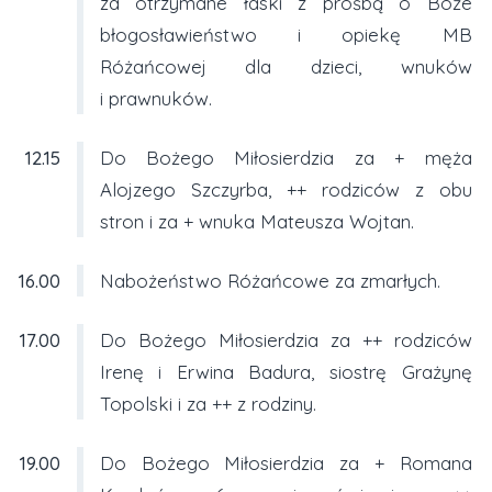
za otrzymane łaski z prośbą o Boże
błogosławieństwo i opiekę MB
Różańcowej dla dzieci, wnuków
i prawnuków.
12.15
Do Bożego Miłosierdzia za + męża
Alojzego Szczyrba, ++ rodziców z obu
stron i za + wnuka Mateusza Wojtan.
16.00
Nabożeństwo Różańcowe za zmarłych.
17.00
Do Bożego Miłosierdzia za ++ rodziców
Irenę i Erwina Badura, siostrę Grażynę
Topolski i za ++ z rodziny.
19.00
Do Bożego Miłosierdzia za + Romana