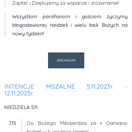
Zapłać i Dziękujemy za wsparcie i zrozumienie!
Wszystkim parafianom i gościom życzymy
błogosławionej niedzieli i wielu łask Bożych na
nowy tydzień!
ARCHIWUM
INTENCJE MSZALNE 5.11.2023r. -
12.11.2023r.
NIEDZIELA 5.11.
7.15
Do Bożego Miłosierdzia za + Damiana
Nykiel w 1. rocznicę śmierci.