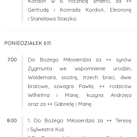
Kordoń w 6. rocznicę śmierci, za ++
Gertrudę i Konrada Kordoń, Eleonorę
i Stanisława Staszko.
PONIEDZIAŁEK 6.11.
7.00
Do Bożego Miłosierdzia za ++ synów
Zygmunta we wspomnienie urodzin,
Waldemara, siostrę, trzech braci, dwie
bratowe, szwagra Pawła, ++ rodziców
Wilhelma i Marię, kuzyna Andrzeja
oraz za ++ Gabrielę i Marię.
8.00
1. Do Bożego Miłosierdzia za ++ Teresę
i Sylwestra Kuś.