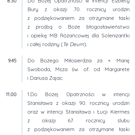
8.30
Do Bożej Opatrzności w intencji Elżbiety
Bury z okazji 70. rocznicy urodzin
z podziękowaniem za otrzymane łaski
z prośbą o Boże błogosławieństwo
i opiekę MB Różańcowej dla Solenizantki
i całej rodziny (
Te Deum
).
9.45
Do Bożego Miłosierdzia za + Marię
Swoboda, Msza św. of. od Margarete
i Dariusa Zajac.
11.00
1.Do Bożej Opatrzności w intencji
Stanisława z okazji 90. rocznicy urodzin
oraz w intencji Stanisława i Łucji Kiermes
z okazji 67. rocznicy ślubu
z podziękowaniem za otrzymane łaski