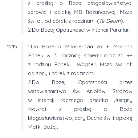
z prośbą o Boże błogosławieństwo,
zdrowie i opiekę MB Różańcowej, Msza
św. of. od córek z rodzinami (
Te Deum
).
2.Do Bożej Opatrzności w intencji Parafian.
12.15
1.Do Bożego Miłosierdzia za + Mariana
Panek w 3. rocznicę śmierci oraz za ++
z rodziny Panek i Wagner, Msza św. of.
od żony i córek z rodzinami.
2.Do Bożej Opatrzności przez
wstawiennictwo św. Aniołów Stróżów
w intencji rocznego dziecka Justyny
Nowrot z prośbą o Boże
błogosławieństwo, dary Ducha św. i opiekę
Matki Bożej.