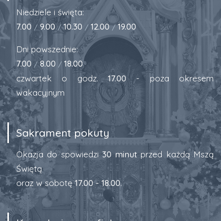
Niedziele i święta:
7.00
9.00
10.30
12.00
19.00
/
/
/
/
Dni powszednie:
7.00
8.00
18.00
/
/
czwartek o godz.
17.00
- poza okresem
wakacyjnym
Sakrament pokuty
Okazja do spowiedzi
30 minut
przed każdą Mszą
Świętą
oraz w sobotę
17.00 - 18.00
.