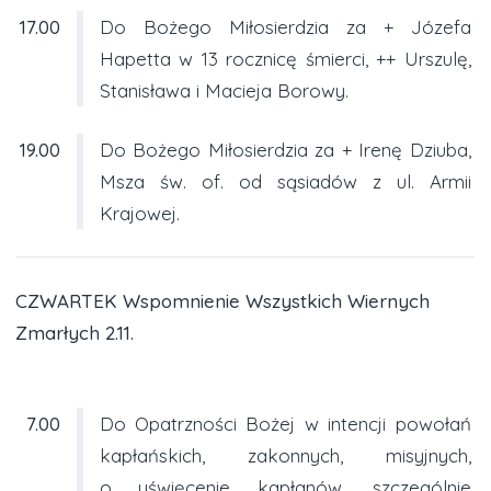
17.00
Do Bożego Miłosierdzia za + Józefa
Hapetta w 13 rocznicę śmierci, ++ Urszulę,
Stanisława i Macieja Borowy.
19.00
Do Bożego Miłosierdzia za + Irenę Dziuba,
Msza św. of. od sąsiadów z ul. Armii
Krajowej.
CZWARTEK Wspomnienie Wszystkich Wiernych
Zmarłych 2.11.
7.00
Do Opatrzności Bożej w intencji powołań
kapłańskich, zakonnych, misyjnych,
o uświęcenie kapłanów, szczególnie