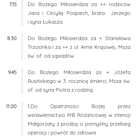
7.15
Do Bożego Miłosierdzia za ++ rodziców
Jana i Cecylię Pośpiech, brata Jerzego
i syna Łukasza.
8.30
Do Bożego Miłosierdzia za + Stanisława
Trzcionka i za ++ z ul. Armii Krajowej, Msza
św. of. od sąsiadów.
9.45
Do Bożego Miłosierdzia za + Józefa
Rusińskiego w 3. rocznicę śmierci, Msza św.
of. od syna Piotra z rodziną.
11.00
1.Do Opatrzności Bożej przez
wstawiennictwo MB Różańcowej w intencji
Małgorzaty z prośbą o pomyślny przebieg
operacji i powrót do zdrowia.