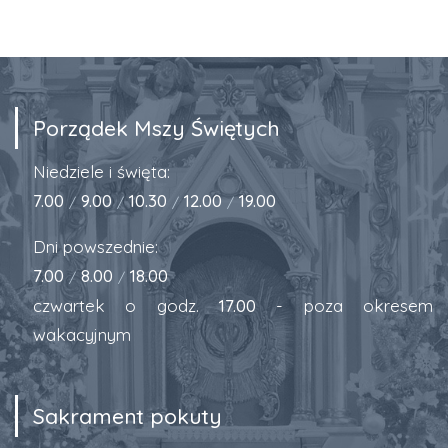
Porządek Mszy Świętych
Niedziele i święta:
7.00
9.00
10.30
12.00
19.00
/
/
/
/
Dni powszednie:
7.00
8.00
18.00
/
/
czwartek o godz.
17.00
- poza okresem
wakacyjnym
Sakrament pokuty