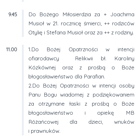
9.45
Do Bożego Miłosierdzia za + Joachima
Musioł w 21. rocznicę śmierci, ++ rodziców
Otylię i Stefana Musioł oraz za ++ z rodziny.
11.00
1.Do Bożej Opatrzności w intencji
ofiarodawcy Relikwii bł. Karoliny
Kózkównej oraz z prośbą o Boże
błogosławieństwo dla Parafian.
2.Do Bożej Opatrzności w intencji osoby
Panu Bogu wiadomej z podziękowaniem
za otrzymane łaski z prośbą o Boże
błogosławieństwo i opiekę MB
Różańcowej dla dzieci, wnuków
i prawnuków.