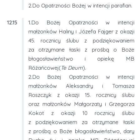
2.Do Opatrzności Bożej w intencji parafian.
12.15
1.Do Bożej Opatrzności w intencji
małżonków Haliny i Józefa Fajger z okazji
45. rocznicy ślubu z podziękowaniem
za otrzymane łaski z prośbą o Boże
błogosławieństwo i opiekę MB
Różańcowej(
Te Deum
).
2.Do Bożej Opatrzności w intencji
małżonków Aleksandry i Tomasza
Roszczyk z okazji 15. rocznicy ślubu
oraz małżonków Małgorzaty i Grzegorza
Kokot z okazji 10 rocznicy ślubu
z podziękowaniem za otrzymane łaski
z prośbą o Boże błogosławieństwo, dary