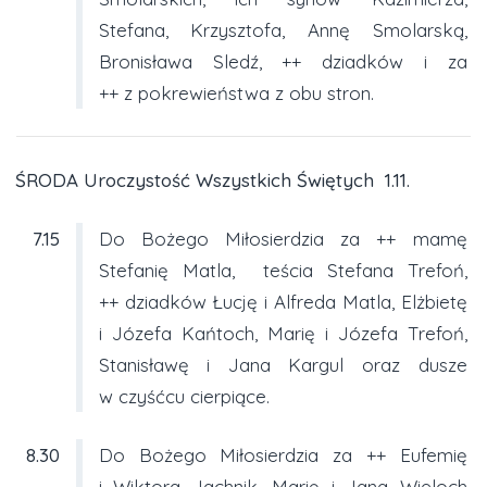
Stefana, Krzysztofa, Annę Smolarską,
Bronisława Sledź, ++ dziadków i za
++ z pokrewieństwa z obu stron.
ŚRODA Uroczystość Wszystkich Świętych 1.11.
7.15
Do Bożego Miłosierdzia za ++ mamę
Stefanię Matla, teścia Stefana Trefoń,
++ dziadków Łucję i Alfreda Matla, Elżbietę
i Józefa Kańtoch, Marię i Józefa Trefoń,
Stanisławę i Jana Kargul oraz dusze
w czyśćcu cierpiące.
8.30
Do Bożego Miłosierdzia za ++ Eufemię
i Wiktora Jachnik, Marię i Jana Wieloch