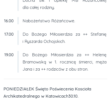
Ducha św. i opiekę MB Różańcowej
dla całej rodziny.
16.00
Nabożeństwo Różańcowe.
17.00
Do Bożego Miłosierdzia za ++ Stefanię
i Ryszarda Ochojskich.
19.00
Do Bożego Miłosierdzia za ++ Helenę
Bramowską w 1. rocznicę śmierci, męża
Jana i za ++ rodziców z obu stron.
PONIEDZIAŁEK Święto Poświecenia Koscioła
Archikatedralnego w Katowicach30.10.