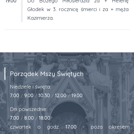
19.00
Do Bożego Miłosierdzia za + Helenę
Głodek w 3. rocznicę śmierci i za + męża
Kazimierza.
Porządek Mszy Świętych
Niedziele i święta:
7.00
9.00
10.30
12.00
19.00
/
/
/
/
Dni powszednie:
7.00
8.00
18.00
/
/
czwartek o godz.
17.00
- poza okresem