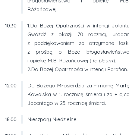
błogosławieństwo i opiekę M.B.
Różańcowej.
10.30
1.Do Bożej Opatrzności w intencji Jolanty
Gwóźdź z okazji 70 rocznicy urodzin
z podziękowaniem za otrzymane łaski
z prośbą o Boże błogosławieństwo
i opiekę M.B. Różańcowej (
Te Deum
).
2.Do Bożej Opatrzności w intencji Parafian.
12.00
Do Bożego Miłosierdzia za + mamę Martę
Kowalską w 1. rocznicę śmierci i za + ojca
Jacentego w 25. rocznicę śmierci.
18.00
Nieszpory Niedzielne.