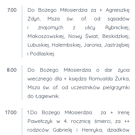
7.00
Do Bożego Miłosierdzia za + Agnieszkę
Zdyń, Msza św. of. od sąsiadów
i znajomych z ulicy Rybnickiej,
Makoszowskiej, Nowy Świat, Beskidzkiej,
Lubuskiej, Halembskiej, Jaronia, Jastrzębiej
i Podlaskiej.
8.00
Do Bożego Miłosierdzia o dar życia
wiecznego dla + księdza Romualda Żurka,
Msza św. of. od uczestników pielgrzymki
do Łagiewnik.
17.00
1.Do Bożego Miłosierdzia za + Irenę
Pawełczyk w 4. rocznicę śmierci, za ++
rodziców Gabrielę i Henryka, dziadków