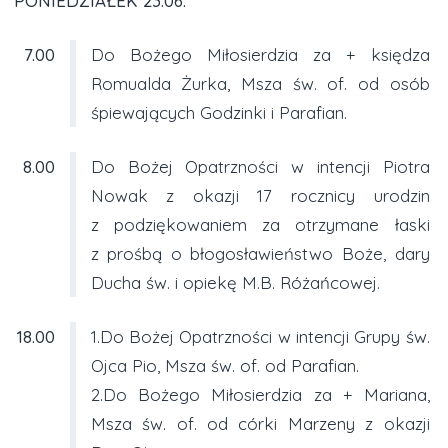
PONIEDZIAŁEK 23.06.
7.00
Do Bożego Miłosierdzia za + księdza
Romualda Żurka, Msza św. of. od osób
śpiewających Godzinki i Parafian.
8.00
Do Bożej Opatrzności w intencji Piotra
Nowak z okazji 17 rocznicy urodzin
z podziękowaniem za otrzymane łaski
z prośbą o błogosławieństwo Boże, dary
Ducha św. i opiekę M.B. Różańcowej.
18.00
1.Do Bożej Opatrzności w intencji Grupy św.
Ojca Pio, Msza św. of. od Parafian.
2.Do Bożego Miłosierdzia za + Mariana,
Msza św. of. od córki Marzeny z okazji