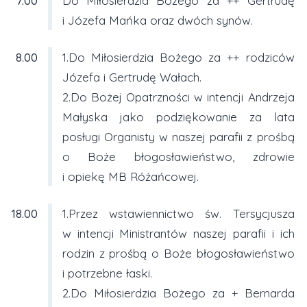
7.00
Do Miłosierdzia Bożego za ++ Gertrudę
i Józefa Mańka oraz dwóch synów.
8.00
1.Do Miłosierdzia Bożego za ++ rodziców
Józefa i Gertrudę Wałach.
2.Do Bożej Opatrzności w intencji Andrzeja
Małyska jako podziękowanie za lata
posługi Organisty w naszej parafii z prośbą
o Boże błogosławieństwo, zdrowie
i opiekę MB Różańcowej.
18.00
1.Przez wstawiennictwo św. Tersycjusza
w intencji Ministrantów naszej parafii i ich
rodzin z prośbą o Boże błogosławieństwo
i potrzebne łaski.
2.Do Miłosierdzia Bożego za + Bernarda