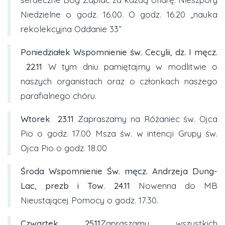
Niedzielne o godz. 16.00. O godz. 16.20 „nauka
rekolekcyjna Oddanie 33”
Poniedziałek Wspomnienie św. Cecylii, dz. I męcz.
22.11
W tym dniu pamiętajmy w modlitwie o
naszych organistach oraz o członkach naszego
parafialnego chóru.
Wtorek
23.11
Zapraszamy na Różaniec św. Ojca
Pio o godz. 17.00 Msza św. w intencji Grupy św.
Ojca Pio o godz. 18.00
Środa Wspomnienie Św. męcz. Andrzeja Dung-
Lac, prezb i Tow. 24.11
Nowenna do MB
Nieustającej Pomocy o godz. 17.30.
Czwartek 25.11
Zapraszamy wszystkich