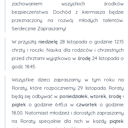
zachowaniem wszystkich środków
bezpieczeństwa. Dochód z kiermasza będzie
przeznaczony na rozwój młodych talentów.
Serdecznie Zapraszamy!
W przyszłą
niedzielę
28 listopada o godzinie 12.15
chrzty i roczki. Nauka dla rodziców i chrzestnych
przed chrztami wyjątkowo w
środę
24 listopada o
godz. 18.45.
Wszystkie dzieci zapraszamy w tym roku na
Roraty, które rozpoczniemy 29 listopada. Roraty
będą się odbywać w
poniedziałek
,
wtorek
,
środę
i
piątek
o godzinie 6.45,a w
czwartek
o godzinie
18.00. Natomiast młodzież i dorosłych zapraszamy
na Roraty specjalnie dla nich w każdy
piątek