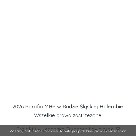
2026
Parafia MBR w Rudzie Śląskiej Halembie
.
Wszelkie prawa zastrzeżone.
Projekt i wykonanie: Grzegorz Ławniczak
Zasady dotyczące cookies:
Ta witryna podobnie jak większość stron