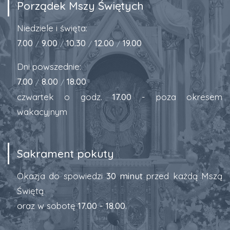
Porządek Mszy Świętych
Niedziele i święta:
7.00
9.00
10.30
12.00
19.00
/
/
/
/
Dni powszednie:
7.00
8.00
18.00
/
/
czwartek o godz.
17.00
- poza okresem
wakacyjnym
Sakrament pokuty
Okazja do spowiedzi
30 minut
przed każdą Mszą
Świętą
oraz w sobotę
17.00 - 18.00
.