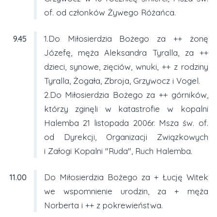
of. od członków Żywego Różańca.
9.45
1.Do Miłosierdzia Bożego za ++ żonę
Józefę, męża Aleksandra Tyralla, za ++
dzieci, synowe, zięciów, wnuki, ++ z rodziny
Tyralla, Żogała, Zbroja, Grzywocz i Vogel.
2.Do Miłosierdzia Bożego za ++ górników,
którzy zginęli w katastrofie w kopalni
Halemba 21 listopada 2006r. Msza św. of.
od Dyrekcji, Organizacji Związkowych
i Załogi Kopalni "Ruda", Ruch Halemba.
11.00
Do Miłosierdzia Bożego za + Łucję Witek
we wspomnienie urodzin, za + męża
Norberta i ++ z pokrewieństwa.