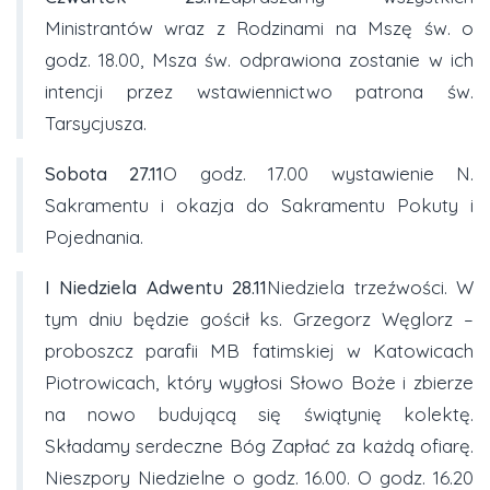
Ministrantów wraz z Rodzinami na Mszę św. o
godz. 18.00, Msza św. odprawiona zostanie w ich
intencji przez wstawiennictwo patrona św.
Tarsycjusza.
Sobota
27.11
O godz. 17.00 wystawienie N.
Sakramentu i okazja do Sakramentu Pokuty i
Pojednania.
I Niedziela Adwentu
28.11
Niedziela trzeźwości. W
tym dniu będzie gościł ks. Grzegorz Węglorz –
proboszcz parafii MB fatimskiej w Katowicach
Piotrowicach, który wygłosi Słowo Boże i zbierze
na nowo budującą się świątynię kolektę.
Składamy serdeczne Bóg Zapłać za każdą ofiarę.
Nieszpory Niedzielne o godz. 16.00. O godz. 16.20