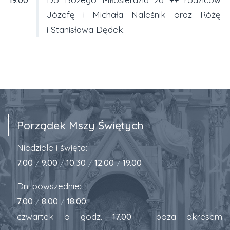
Józefę i Michała Naleśnik oraz Różę
i Stanisława Dędek.
Porządek Mszy Świętych
Niedziele i święta:
7.00
9.00
10.30
12.00
19.00
/
/
/
/
Dni powszednie:
7.00
8.00
18.00
/
/
czwartek o godz.
17.00
- poza okresem