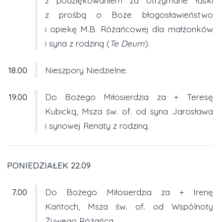
z podziękowaniem za otrzymane łaski
z prośbą o Boże błogosławieństwo
i opiekę M.B. Różańcowej dla małżonków
i syna z rodziną (
Te Deum
).
18.00
Nieszpory Niedzielne.
19.00
Do Bożego Miłosierdzia za + Teresę
Kubicką, Msza św. of. od syna Jarosława
i synowej Renaty z rodziną.
PONIEDZIAŁEK 22.09
7.00
Do Bożego Miłosierdzia za + Irenę
Kańtoch, Msza św. of. od Wspólnoty
Żywego Różańca.