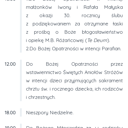
małżonków Iwony i Rafała Małyska
z okazji 30. rocznicy ślubu
z podziękowaniem za otrzymane łaski
z prośbą o Boże błogosławieństwo
i opiekę M.B. Różańcowej (
Te Deum
).
2.Do Bożej Opatrzności w intencji Parafian.
12.00
Do Bożej Opatrzności przez
wstawiennictwo Świętych Aniołów Stróżów
w intencji dzieci przyjmujących sakrament
chrztu św. i rocznego dziecka, ich rodziców
i chrzestnych.
18.00
Nieszpory Niedzielne.
19.00
Do Bożego Miłosierdzia za ++ rodziców