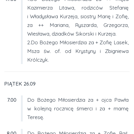
Kazimierza Litawa, rodziców Stefanię
i Władysława Kurzeja, siostry Marię i Zofię,
za ++ Mariana, Ryszarda, Grzegorza,
Wiesława, dziadków Sikorski i Kurzeja.
2.Do Bożego Miłosierdzia za + Zofię Lasek,
Msza św. of. od Krystyny i Zbigniewa
Królczyk.
PIĄTEK 26.09
7.00
Do Bożego Miłosierdzia za + ojca Pawła
w kolejną rocznicę śmierci i za + mamę
Teresę.
8.00
Do Bożego Miłosierdzia za + Zofię Raś,