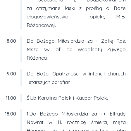
za otrzymane łaski z prośbą o Boże
błogosławieństwo i opiekę M.B.
Różańcowej.
8.00
Do Bożego Miłosierdzia za + Zofię Raś,
Msza św. of. od Wspólnoty Żywego
Różańca.
9.00
Do Bożej Opatrzności w intencji chorych
i starszych parafian.
11.00
Ślub Karolina Polek i Kacper Polek.
18.00
1.Do Bożego Miłosierdzia za ++ Elfrydę
Nawrat w 11. rocznicę śmierci, męża
Hugona i za ++ z pokrewieństwa z obu