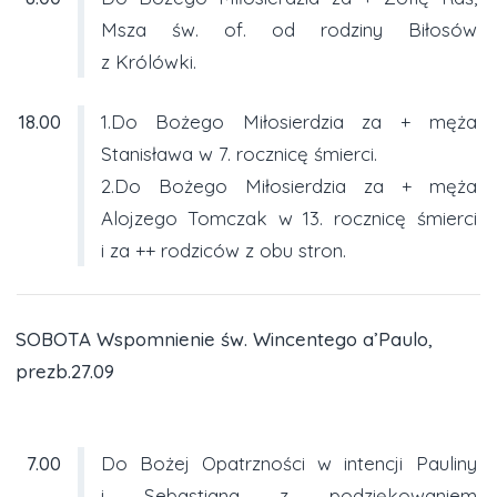
Msza św. of. od rodziny Biłosów
z Królówki.
18.00
1.Do Bożego Miłosierdzia za + męża
Stanisława w 7. rocznicę śmierci.
2.Do Bożego Miłosierdzia za + męża
Alojzego Tomczak w 13. rocznicę śmierci
i za ++ rodziców z obu stron.
SOBOTA Wspomnienie św. Wincentego a’Paulo,
prezb.27.09
7.00
Do Bożej Opatrzności w intencji Pauliny
i Sebastiana z podziękowaniem