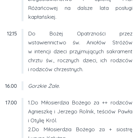
Różańcowej na dalsze lata posługi
kapłańskiej.
12.15
Do Bożej Opatrzności przez
wstawiennictwo św. Aniołów Stróżów
w intencji dzieci przyjmujących sakrament
chrztu św., rocznych dzieci, ich rodziców
i rodziców chrzestnych.
16.00
Gorzkie Żale.
17.00
1.Do Miłosierdzia Bożego za ++ rodziców
Agnieszkę i Jerzego Rolnik, teściów Pawła
i Otylię Król.
2.Do Miłosierdzia Bożego za + siostrę