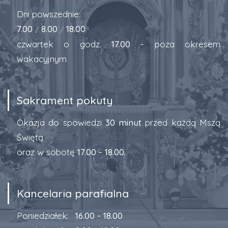
Dni powszednie:
7.00
8.00
18.00
/
/
czwartek o godz.
17.00
- poza okresem
wakacyjnym
Sakrament pokuty
Okazja do spowiedzi
30 minut
przed każdą Mszą
Świętą
oraz w sobotę
17.00 - 18.00
.
Kancelaria parafialna
Poniedziałek:
16.00 - 18.00