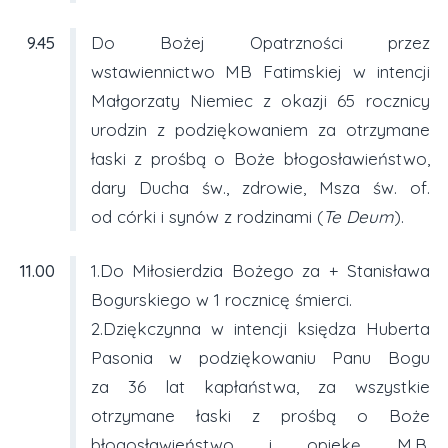
9.45
Do Bożej Opatrzności przez
wstawiennictwo MB Fatimskiej w intencji
Małgorzaty Niemiec z okazji 65 rocznicy
urodzin z podziękowaniem za otrzymane
łaski z prośbą o Boże błogosławieństwo,
dary Ducha św., zdrowie, Msza św. of.
od córki i synów z rodzinami (
Te Deum
).
11.00
1.Do Miłosierdzia Bożego za + Stanisława
Bogurskiego w 1 rocznicę śmierci.
2.Dziękczynna w intencji księdza Huberta
Pasonia w podziękowaniu Panu Bogu
za 36 lat kapłaństwa, za wszystkie
otrzymane łaski z prośbą o Boże
błogosławieństwo i opiekę M.B.