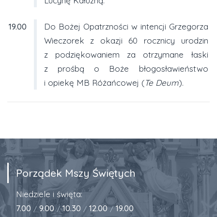
Lucynę Kałużną.
19.00
Do Bożej Opatrzności w intencji Grzegorza
Wieczorek z okazji 60 rocznicy urodzin
z podziękowaniem za otrzymane łaski
z prośbą o Boże błogosławieństwo
i opiekę MB Różańcowej (
Te Deum
).
Porządek Mszy Świętych
Niedziele i święta:
7.00
9.00
10.30
12.00
19.00
/
/
/
/