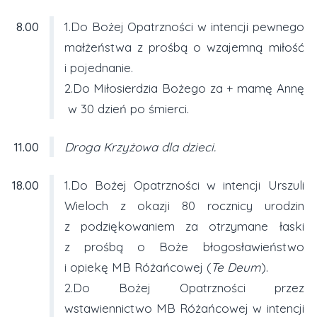
8.00
1.Do Bożej Opatrzności w intencji pewnego
małżeństwa z prośbą o wzajemną miłość
i pojednanie.
2.Do Miłosierdzia Bożego za + mamę Annę
w 30 dzień po śmierci.
11.00
Droga Krzyżowa dla dzieci.
18.00
1.Do Bożej Opatrzności w intencji Urszuli
Wieloch z okazji 80 rocznicy urodzin
z podziękowaniem za otrzymane łaski
z prośbą o Boże błogosławieństwo
i opiekę MB Różańcowej (
Te Deum
).
2.Do Bożej Opatrzności przez
wstawiennictwo MB Różańcowej w intencji