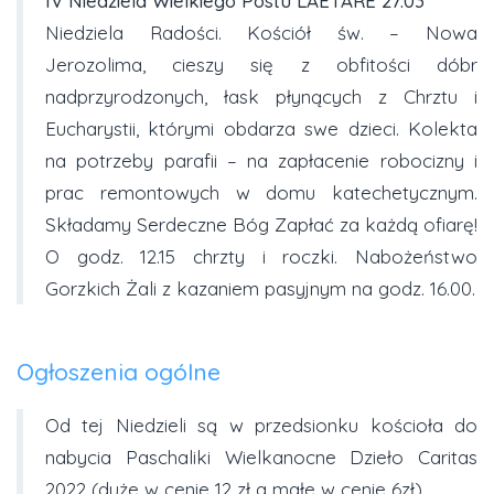
IV Niedziela Wielkiego Postu LAETARE 27.03
Niedziela Radości. Kościół św. – Nowa
Jerozolima, cieszy się z obfitości dóbr
nadprzyrodzonych, łask płynących z Chrztu i
Eucharystii, którymi obdarza swe dzieci. Kolekta
na potrzeby parafii – na zapłacenie robocizny i
prac remontowych w domu katechetycznym.
Składamy Serdeczne Bóg Zapłać za każdą ofiarę!
O godz. 12.15 chrzty i roczki. Nabożeństwo
Gorzkich Żali z kazaniem pasyjnym na godz. 16.00.
Ogłoszenia ogólne
Od tej Niedzieli są w przedsionku kościoła do
nabycia Paschaliki Wielkanocne Dzieło Caritas
2022 (duże w cenie 12 zł a małe w cenie 6zł).