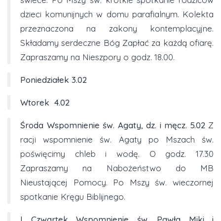
dzieci komunijnych w domu parafialnym. Kolekta
przeznaczona na zakony kontemplacyjne.
Składamy serdeczne Bóg Zapłać za każdą ofiarę.
Zapraszamy na Nieszpory o godz. 18.00.
Poniedziałek
3.02
Wtorek
4.02
Środa Wspomnienie św. Agaty, dz. i męcz. 5.02
Z
racji wspomnienie św. Agaty po Mszach św.
poświęcimy chleb i wodę. O godz. 17.30
Zapraszamy na Nabożeństwo do MB
Nieustającej Pomocy. Po Mszy św. wieczornej
spotkanie Kręgu Biblijnego.
I Czwartek
Wspomnienie św. Pawła Miki i