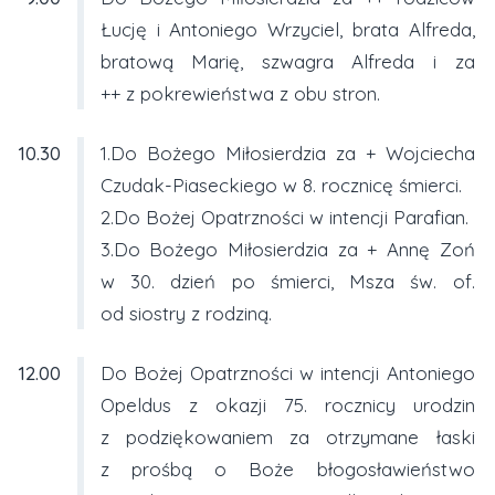
Łucję i Antoniego Wrzyciel, brata Alfreda,
bratową Marię, szwagra Alfreda i za
++ z pokrewieństwa z obu stron.
10.30
1.Do Bożego Miłosierdzia za + Wojciecha
Czudak-Piaseckiego w 8. rocznicę śmierci.
2.Do Bożej Opatrzności w intencji Parafian.
3.Do Bożego Miłosierdzia za + Annę Zoń
w 30. dzień po śmierci, Msza św. of.
od siostry z rodziną.
12.00
Do Bożej Opatrzności w intencji Antoniego
Opeldus z okazji 75. rocznicy urodzin
z podziękowaniem za otrzymane łaski
z prośbą o Boże błogosławieństwo