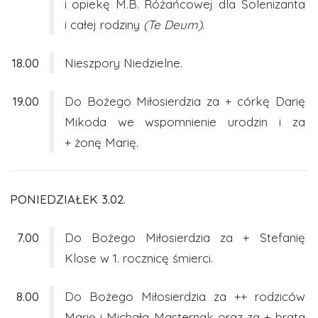
i opiekę M.B. Różańcowej dla Solenizanta
i całej rodziny
(Te Deum)
.
18.00
Nieszpory Niedzielne.
19.00
Do Bożego Miłosierdzia za + córkę Darię
Mikoda we wspomnienie urodzin i za
+ żonę Marię.
PONIEDZIAŁEK 3.02.
7.00
Do Bożego Miłosierdzia za + Stefanię
Klose w 1. rocznicę śmierci.
8.00
Do Bożego Miłosierdzia za ++ rodziców
Marię i Michała Masternak oraz za + brata