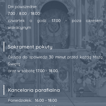
Dni powszednie:
7.00
8.00
18.00
/
/
czwartek o godz.
17.00
- poza okresem
wakacyjnym
Sakrament pokuty
Okazja do spowiedzi
30 minut
przed każdą Mszą
Świętą
oraz w sobotę
17.00 - 18.00
.
Kancelaria parafialna
Poniedziałek:
16.00 - 18.00