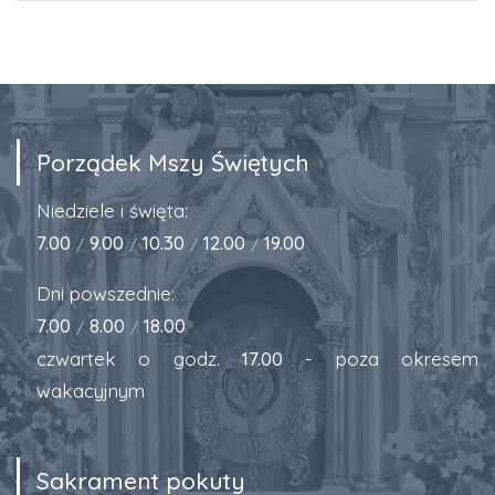
Porządek Mszy Świętych
Niedziele i święta:
7.00
9.00
10.30
12.00
19.00
/
/
/
/
Dni powszednie:
7.00
8.00
18.00
/
/
czwartek o godz.
17.00
- poza okresem
wakacyjnym
Sakrament pokuty