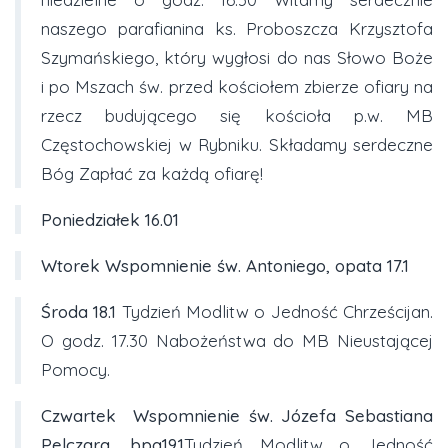
naszego parafianina ks. Proboszcza Krzysztofa
Szymańskiego, który wygłosi do nas Słowo Boże
i po Mszach św. przed kościołem zbierze ofiary na
rzecz budującego się kościoła p.w. MB
Częstochowskiej w Rybniku. Składamy serdeczne
Bóg Zapłać za każdą ofiarę!
Poniedziałek
16.01
Wtorek Wspomnienie św. Antoniego, opata
17.1
Środa
18.1
Tydzień Modlitw o Jedność Chrześcijan.
O godz. 17.30 Nabożeństwa do MB Nieustającej
Pomocy.
Czwartek
Wspomnienie św. Józefa Sebastiana
Pelczara, bpa19.1
Tydzień Modlitw o Jedność