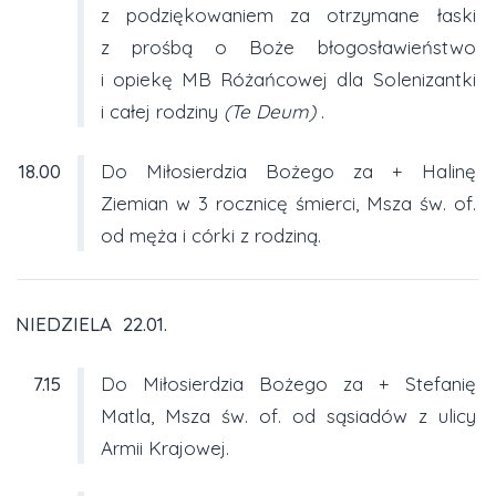
z podziękowaniem za otrzymane łaski
z prośbą o Boże błogosławieństwo
i opiekę MB Różańcowej dla Solenizantki
i całej rodziny
(Te Deum)
.
18.00
Do Miłosierdzia Bożego za + Halinę
Ziemian w 3 rocznicę śmierci, Msza św. of.
od męża i córki z rodziną.
NIEDZIELA 22.01.
7.15
Do Miłosierdzia Bożego za + Stefanię
Matla, Msza św. of. od sąsiadów z ulicy
Armii Krajowej.