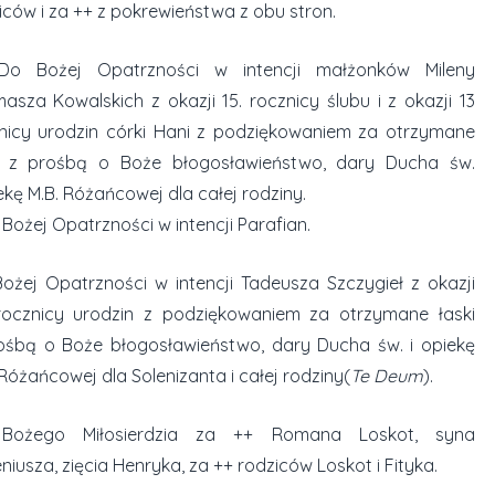
iców i za ++ z pokrewieństwa z obu stron.
.Do Bożej Opatrzności w intencji małżonków Mileny
masza Kowalskich z okazji 15. rocznicy ślubu i z okazji 13
nicy urodzin córki Hani z podziękowaniem za otrzymane
i z prośbą o Boże błogosławieństwo, dary Ducha św.
iekę M.B. Różańcowej dla całej rodziny.
 Bożej Opatrzności w intencji Parafian.
ożej Opatrzności w intencji Tadeusza Szczygieł z okazji
rocznicy urodzin z podziękowaniem za otrzymane łaski
ośbą o Boże błogosławieństwo, dary Ducha św. i opiekę
 Różańcowej dla Solenizanta i całej rodziny(
Te Deum
).
Bożego Miłosierdzia za ++ Romana Loskot, syna
niusza, zięcia Henryka, za ++ rodziców Loskot i Fityka.