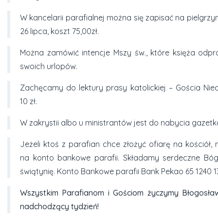
W kancelarii parafialnej można się zapisać na pielgrz
26 lipca, koszt 75,00zł.
Można zamówić intencje Mszy św., które księża odpr
swoich urlopów.
Zachęcamy do lektury prasy katolickiej – Gościa Ni
10 zł.
W zakrystii albo u ministrantów jest do nabycia gazetka
Jeżeli ktoś z parafian chce złożyć ofiarę na kośció
na konto bankowe parafii. Składamy serdeczne Bóg
świątynię. Konto Bankowe parafii Bank Pekao 65 1240 1
Wszystkim Parafianom i Gościom życzymy Błogosła
nadchodzący tydzień!