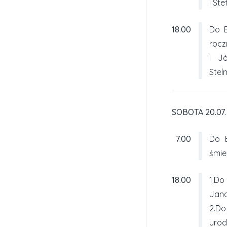
i St
18.00
Do B
rocz
i J
Stel
SOBOTA 20.07.
7.00
Do B
śmier
18.00
1.Do
Jana
2.Do
urod