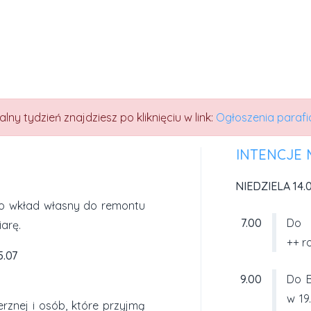
ny tydzień znajdziesz po kliknięciu w link:
Ogłoszenia parafi
INTENCJE MS
NIEDZIELA 14.0
ako wkład własny do remontu
7.00
Do 
arę.
++ r
5.07
9.00
Do B
w 19
erznej i osób, które przyjmą