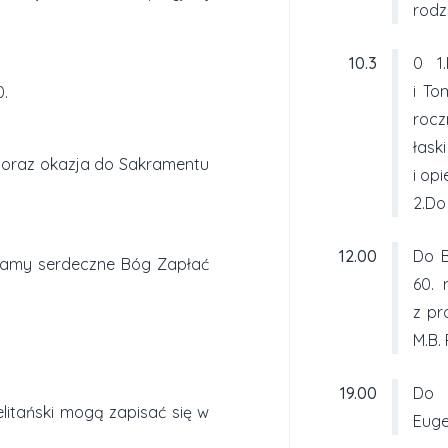
rodz
10.3
0 1
i To
0.
rocz
łask
 oraz okazja do Sakramentu
i op
2.Do
12.00
Do B
damy serdeczne Bóg Zapłać
60. 
z pr
M.B.
19.00
Do 
elitański mogą zapisać się w
Euge