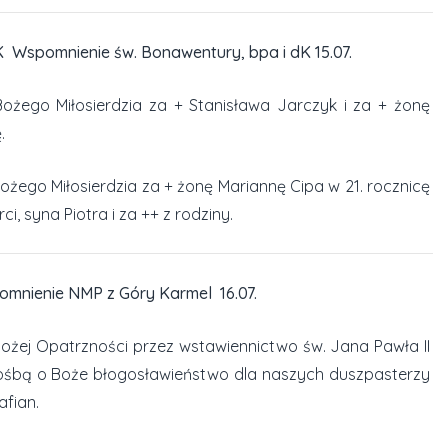
Wspomnienie św. Bonawentury, bpa i dK 15.07.
ożego Miłosierdzia za + Stanisława Jarczyk i za + żonę
.
ożego Miłosierdzia za + żonę Mariannę Cipa w 21. rocznicę
ci, syna Piotra i za ++ z rodziny.
nienie NMP z Góry Karmel 16.07.
ożej Opatrzności przez wstawiennictwo św. Jana Pawła II
ośbą o Boże błogosławieństwo dla naszych duszpasterzy
afian.