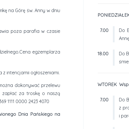
ymkę na Górę św. Anny w dniu
PONIEDZIAŁEK 
7.00
Do B
awia poza parafia w czasie
Annę
edzielnego.Cena egzemplarza
18.00
Do B
śmier
 z intencjamii ogłoszeniami.
WTOREK Wspom
ł, można dokonywać przelewu
 zapłać za troskę o naszą
7.00
Do B
369 1111 0000 2423 4070
z pr
wionego Dnia Pańskiego na
i par