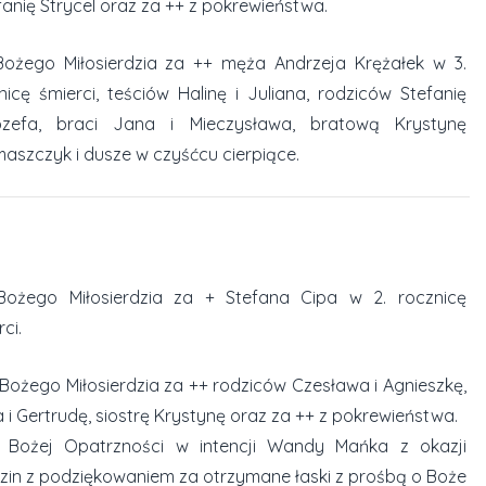
efanię Strycel oraz za ++ z pokrewieństwa.
ożego Miłosierdzia za ++ męża Andrzeja Krężałek w 3.
nicę śmierci, teściów Halinę i Juliana, rodziców Stefanię
ózefa, braci Jana i Mieczysława, bratową Krystynę
maszczyk i dusze w czyśćcu cierpiące.
ożego Miłosierdzia za + Stefana Cipa w 2. rocznicę
ci.
 Bożego Miłosierdzia za ++ rodziców Czesława i Agnieszkę,
 i Gertrudę, siostrę Krystynę oraz za ++ z pokrewieństwa.
 Bożej Opatrzności w intencji Wandy Mańka z okazji
zin z podziękowaniem za otrzymane łaski z prośbą o Boże