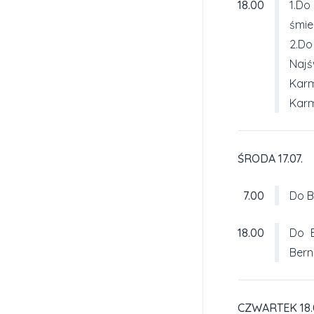
18.00
1.Do
śmier
2.D
Naj
Kar
Karm
ŚRODA 17.07.
7.00
Do B
18.00
Do B
Bern
CZWARTEK 18.