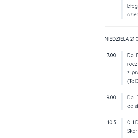
błog
dzie
NIEDZIELA 21.0
7.00
Do B
roc
z pr
(Te 
9.00
Do B
od si
10.3
0 1.
Skar