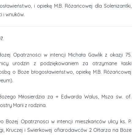
osławieństwo, i opiekę M.B. Różańcowej dla Solenizantki,
ci i wnuków.
7.
ożej Opatrzności w intencji Michała Gawlik z okazji 75.
znicy urodzin z podziękowaniem za otrzymane łaski
ośbą o Boże błogosławieństwo, opiekę M.B. Różańcowej
Deum).
ożego Miłosierdzia za + Edwarda Walus, Msza św. of.
ostry Marii z rodzina.
Do Bożej Opatrzności w intencji mieszkańców ulicy ks. P.
gi, Kruczej i Świerkowej ofiarodawców 2 Ołtarza na Boże