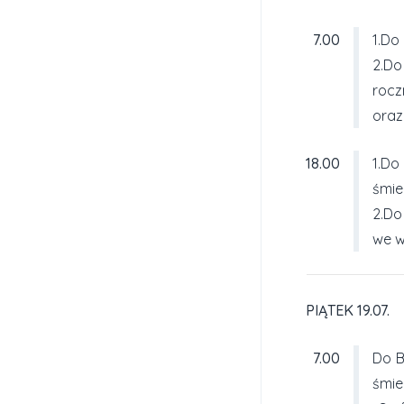
7.00
1.Do
2.Do
rocz
oraz
18.00
1.Do
śmier
2.D
we w
PIĄTEK 19.07.
7.00
Do B
śmie