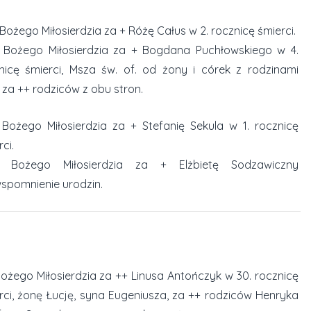
 Bożego Miłosierdzia za + Różę Całus w 2. rocznicę śmierci.
 Bożego Miłosierdzia za + Bogdana Puchłowskiego w 4.
nicę śmierci, Msza św. of. od żony i córek z rodzinami
 za ++ rodziców z obu stron.
 Bożego Miłosierdzia za + Stefanię Sekula w 1. rocznicę
ci.
o Bożego Miłosierdzia za + Elżbietę Sodzawiczny
spomnienie urodzin.
ożego Miłosierdzia za ++ Linusa Antończyk w 30. rocznicę
rci, żonę Łucję, syna Eugeniusza, za ++ rodziców Henryka