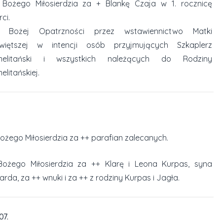
 Bożego Miłosierdzia za + Blankę Czaja w 1. rocznicę
ci.
o Bożej Opatrzności przez wstawiennictwo Matki
świętszej w intencji osób przyjmujących Szkaplerz
melitański i wszystkich należących do Rodziny
elitańskiej.
ożego Miłosierdzia za ++ parafian zalecanych.
ożego Miłosierdzia za ++ Klarę i Leona Kurpas, syna
arda, za ++ wnuki i za ++ z rodziny Kurpas i Jagła.
07.