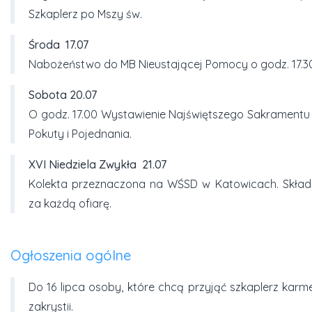
Szkaplerz po Mszy św.
Środa
17
.07
Nabożeństwo do MB Nieustającej Pomocy o godz. 17.3
Sobota
20.07
O godz. 17.00 Wystawienie Najświętszego Sakramentu
Pokuty i Pojednania.
XVI Niedziela Zwykła
21.07
Kolekta przeznaczona na WŚSD w Katowicach. Skła
za każdą ofiarę.
Ogłoszenia ogólne
Do 16 lipca osoby, które chcą przyjąć szkaplerz karm
zakrystii.