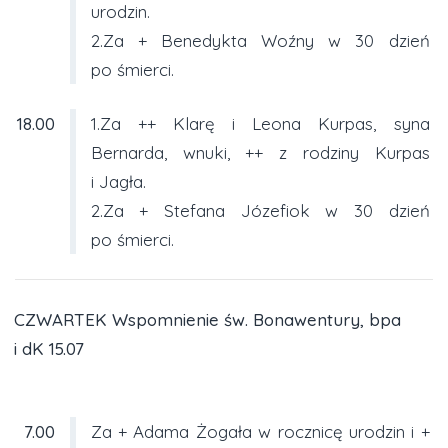
urodzin.
2.Za + Benedykta Woźny w 30 dzień
po śmierci.
18.00
1.Za ++ Klarę i Leona Kurpas, syna
Bernarda, wnuki, ++ z rodziny Kurpas
i Jagła.
2.Za + Stefana Józefiok w 30 dzień
po śmierci.
CZWARTEK Wspomnienie św. Bonawentury, bpa
i dK 15.07
7.00
Za + Adama Żogała w rocznicę urodzin i +