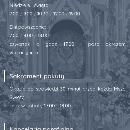
Niedziele i święta:
7.00
9.00
10.30
12.00
19.00
/
/
/
/
Dni powszednie:
7.00
8.00
18.00
/
/
czwartek o godz.
17.00
- poza okresem
wakacyjnym
Sakrament pokuty
Okazja do spowiedzi
30 minut
przed każdą Mszą
Świętą
oraz w sobotę
17.00 - 18.00
.
Kancelaria parafialna