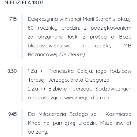
NIEDZIELA 18.07
7.15
Dziękczynna w intencji Marii Staroń z okazji
80 rocznicy urodzin, z podziękowaniem
za otrzymane łaski z prośbą o Boże
błogosławieństwo i opiekę MB
Różańcowej
(Te Deum)
.
8.30
1.Za ++ Franciszka Galeja, jego rodziców
Teresę i Jerzego, brata Grzegorza.
2.Za ++ Elżbietę i Jerzego Sodzawicznych
o radość życia wiecznego dla nich.
9.45
Do Miłosierdzia Bożego za + Kazimierza
Knop na pamiątkę urodzin, Msza św. of
od żony.