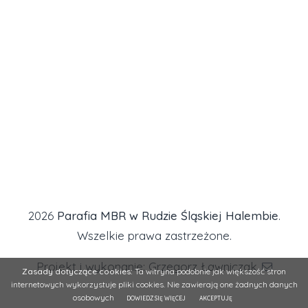
2026
Parafia MBR w Rudzie Śląskiej Halembie
.
Wszelkie prawa zastrzeżone.
Projekt i wykonanie: Grzegorz Ławniczak
Zasady dotyczące cookies:
Ta witryna podobnie jak większość stron
internetowych wykorzystuje pliki cookies. Nie zawierają one żadnych danych
osobowych
DOWIEDZ SIĘ WIĘCEJ
AKCEPTUJĘ