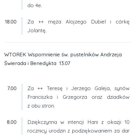
do 4e.
18.00
Za ++ męża Alojzego Dubiel i córkę
Jolantę.
WTOREK Wspomnienie św. pustelników Andrzeja
Świerada i Benedykta 13.07
7.00
Za ++ Teresę i Jerzego Galeja, synów
Franciszka i Grzegorza oraz dziadków
z obu stron.
8.00
Dziękczynna w intencji Hani z okazji 10
rocznicy urodzin z podziękowaniem za dar