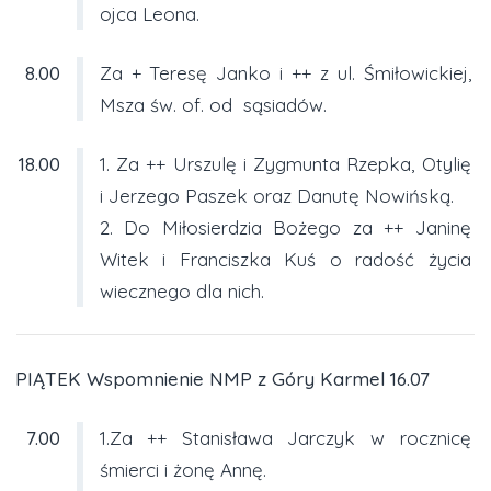
ojca Leona.
8.00
Za + Teresę Janko i ++ z ul. Śmiłowickiej,
Msza św. of. od sąsiadów.
18.00
1. Za ++ Urszulę i Zygmunta Rzepka, Otylię
i Jerzego Paszek oraz Danutę Nowińską.
2. Do Miłosierdzia Bożego za ++ Janinę
Witek i Franciszka Kuś o radość życia
wiecznego dla nich.
PIĄTEK Wspomnienie NMP z Góry Karmel 16.07
7.00
1.Za ++ Stanisława Jarczyk w rocznicę
śmierci i żonę Annę.