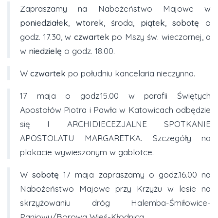
Zapraszamy na Nabożeństwo Majowe w
poniedziałek
,
wtorek
, środa,
piątek
,
sobotę
o
godz. 17.30, w
czwartek
po Mszy św. wieczornej, a
w
niedzielę
o godz. 18.00.
W
czwartek
po południu kancelaria nieczynna.
17 maja o godz.15.00 w parafii Świętych
Apostołów Piotra i Pawła w Katowicach odbędzie
się I ARCHIDIECEZJALNE SPOTKANIE
APOSTOLATU MARGARETKA. Szczegóły na
plakacie wywieszonym w gablotce.
W
sobotę
17 maja zapraszamy o godz.16.00 na
Nabożeństwo Majowe przy Krzyżu w lesie na
skrzyżowaniu dróg Halemba-Śmiłowice-
Paniowy/Borowa Wieś-Kłodnica.