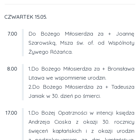
CZWARTEK 15.05.
7.00
Do Bożego Miłosierdzia za + Joannę
Szarowską, Msza św. of. od Wspólnoty
Żywego Różańca.
8.00
1.Do Bożego Miłosierdzia za + Bronisława
Litawa we wspomnienie urodzin.
2.Do Bożego Miłosierdzia za + Tadeusza
Janiak w 30. dzień po śmierci.
17.00
1.Do Bożej Opatrzności w intencji księdza
Andrzeja Cioska z okazji 30. rocznicy
święceń kapłańskich i z okazji urodzin
z podziękowaniem za dar kapłaństwa,