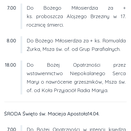
7.00
Do Bożego Miłosierdzia za +
ks. proboszcza Alojzego Brzeziny w 17.
rocznicę śmierci.
8.00
Do Bożego Miłosierdzia za + ks. Romualda
Żurka, Msza św. of. od Grup Parafialnych.
18.00
Do Bożej Opatrzności przez
wstawiennictwo Niepokalanego Serca
Maryi o nawrócenie grzeszników, Msza św.
of. od Koła Przyjaciół Radia Maryja.
ŚRODA Święto św. Macieja Apostoła14.04.
7.00
Do Bożej Opatrzności w intencji księdza