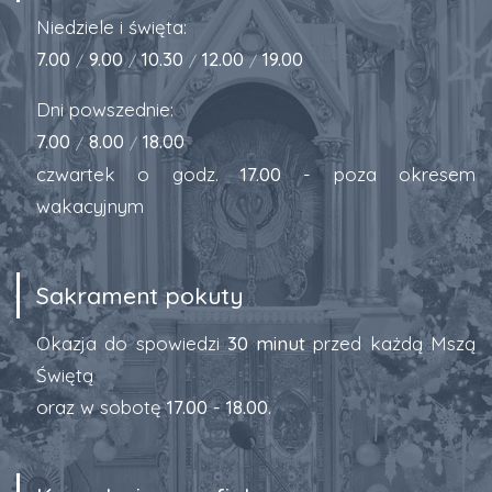
Niedziele i święta:
7.00
9.00
10.30
12.00
19.00
/
/
/
/
Dni powszednie:
7.00
8.00
18.00
/
/
czwartek o godz.
17.00
- poza okresem
wakacyjnym
Sakrament pokuty
Okazja do spowiedzi
30 minut
przed każdą Mszą
Świętą
oraz w sobotę
17.00 - 18.00
.