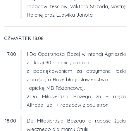
rodziców, teściów, Wiktora Strzoda, siostrę
Helenę oraz Ludwika Janota.
CZWARTEK 18.08.
7.00
1.Do Opatrzności Bożej w intencji Agnieszki
z okazji 90 rocznicy urodzin
z podziękowaniem za otrzymane łaski
z prośbą o Boże błogosławieństwo
i opiekę MB Różańcowej.
2.Do Miłosierdzia Bożego za + męża
Alfreda i za ++ rodziców z obu stron.
18.00
Do Miłosierdzia Bożego o radość życia
wiecznego dla mamy Otylii