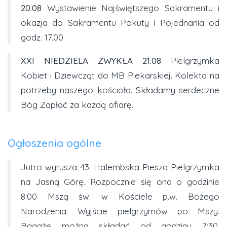
20.08
Wystawienie Najświętszego Sakramentu i
okazja do Sakramentu Pokuty i Pojednania od
godz. 17.00
XXI NIEDZIELA ZWYKŁA
21.08
Pielgrzymka
Kobiet i Dziewcząt do MB Piekarskiej. Kolekta na
potrzeby naszego kościoła. Składamy serdeczne
Bóg Zapłać za każdą ofiarę.
Ogłoszenia ogólne
Jutro wyrusza 43. Halembska Piesza Pielgrzymka
na Jasną Górę. Rozpocznie się ona o godzinie
8:00 Mszą św. w Kościele p.w. Bożego
Narodzenia. Wyjście pielgrzymów po Mszy.
Bagaże można składać od godziny 7:30.