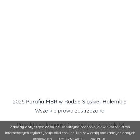
2026
Parafia MBR w Rudzie Śląskiej Halembie
.
Wszelkie prawa zastrzeżone.
Projekt i wykonanie: Grzegorz Ławniczak
Zasady dotyczące cookies:
Ta witryna podobnie jak większość stron
internetowych wykorzystuje pliki cookies. Nie zawierają one żadnych danych
osobowych
DOWIEDZ SIĘ WIĘCEJ
AKCEPTUJĘ