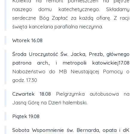
Kolekta na remont pomieszczeń na piętrze
naszego domu katechetycznego. Składamy
serdeczne Bóg Zapłać za każdą ofiarę. Z racji
święta kancelaria parafialna nieczynna.
Wtorek
16.08
Środa Uroczystość Św. Jacka, Prezb,
głównego
patrona arch., i metropolii katowickiej
17.08
Nabożeństwo do MB Nieustającej Pomocy o
godz. 17.30
Czwartek
18.08
Pielgrzymka autobusowa na
Jasną Górę na Dzień halembski.
Piątek
19.08
Sobota Wspomnienie św. Bernarda, opata i dK