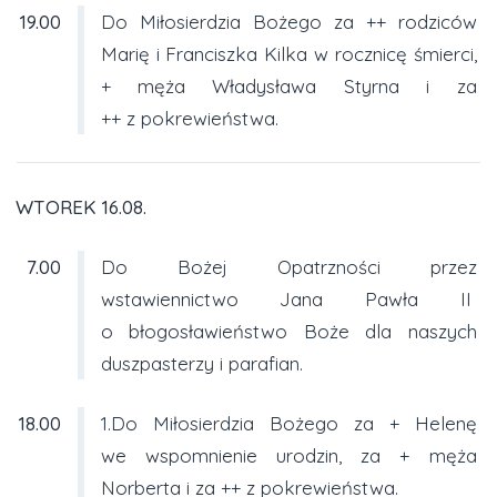
19.00
Do Miłosierdzia Bożego za ++ rodziców
Marię i Franciszka Kilka w rocznicę śmierci,
+ męża Władysława Styrna i za
++ z pokrewieństwa.
WTOREK 16.08.
7.00
Do Bożej Opatrzności przez
wstawiennictwo Jana Pawła II
o błogosławieństwo Boże dla naszych
duszpasterzy i parafian.
18.00
1.Do Miłosierdzia Bożego za + Helenę
we wspomnienie urodzin, za + męża
Norberta i za ++ z pokrewieństwa.