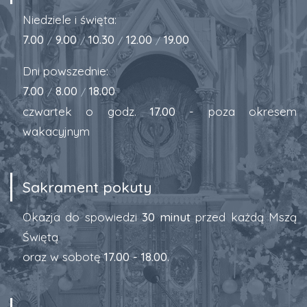
Niedziele i święta:
7.00
9.00
10.30
12.00
19.00
/
/
/
/
Dni powszednie:
7.00
8.00
18.00
/
/
czwartek o godz.
17.00
- poza okresem
wakacyjnym
Sakrament pokuty
Okazja do spowiedzi
30 minut
przed każdą Mszą
Świętą
oraz w sobotę
17.00 - 18.00
.