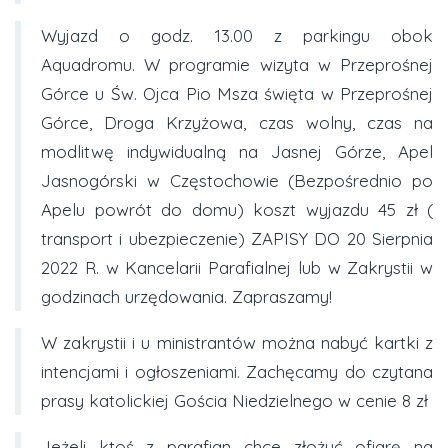
Wyjazd o godz. 13.00 z parkingu obok
Aquadromu. W programie wizyta w Przeprośnej
Górce u Św. Ojca Pio Msza święta w Przeprośnej
Górce, Droga Krzyżowa, czas wolny, czas na
modlitwę indywidualną na Jasnej Górze, Apel
Jasnogórski w Częstochowie (Bezpośrednio po
Apelu powrót do domu) koszt wyjazdu 45 zł (
transport i ubezpieczenie) ZAPISY DO 20 Sierpnia
2022 R. w Kancelarii Parafialnej lub w Zakrystii w
godzinach urzędowania. Zapraszamy!
W zakrystii i u ministrantów można nabyć kartki z
intencjami i ogłoszeniami. Zachęcamy do czytana
prasy katolickiej Gościa Niedzielnego w cenie 8 zł
Jeżeli ktoś z parafian chce złożyć ofiarę na