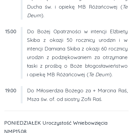
Ducha św. i opiekę MB Różańcowej (
Te
Deum
).
15.00
Do Bożej Opatrzności w intencji Elżbiety
Skiba z okazji 50 rocznicy urodzin i w
intencji Damiana Skiba z okazji 60 rocznicy
urodzin z podziękowaniem za otrzymane
łaski z prośbą o Boże błogosławieństwo
i opiekę MB Różańcowej (
Te Deum
).
19.00
Do Miłosierdzia Bożego za + Marcina Raś,
Msza św. of. od siostry Zofii Raś.
PONIEDZIAŁEK Uroczystość Wniebowzięcia
NMP15.08.