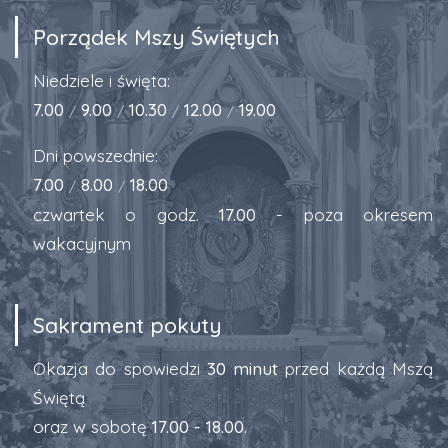
Porządek Mszy Świętych
Niedziele i święta:
7.00
9.00
10.30
12.00
19.00
/
/
/
/
Dni powszednie:
7.00
8.00
18.00
/
/
czwartek o godz.
17.00
- poza okresem
wakacyjnym
Sakrament pokuty
Okazja do spowiedzi
30 minut
przed każdą Mszą
Świętą
oraz w sobotę
17.00 - 18.00
.